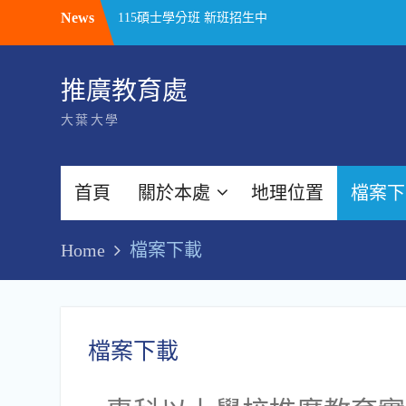
Skip
News
115碩士學分班 新班招生中
to
勞動部勞動力發展署 TTQS銀牌認證(人才發展品質管理系統評核訓練機構版)
中彰投區 產業人才投資計畫 課程
content
推廣教育處
大葉大學
首頁
關於本處
地理位置
檔案下
Home
檔案下載
檔案下載