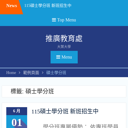
Skip
News
115碩士學分班 新班招生中
to
勞動部勞動力發展署 TTQS銀牌認證(人才發展品質管理系統評核訓練機構版)
content
中彰投區 產業人才投資計畫 課程
Top Menu
推廣教育處
大葉大學
Menu
Home
範例頁面
碩士學分班
標籤:
碩士學分班
115碩士學分班 新班招生中
6 月
01
學分班專屬優勢： 依專班學員