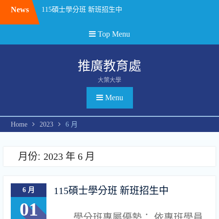
Skip
News
115碩士學分班 新班招生中
to
勞動部勞動力發展署 TTQS銀牌認證(人才發展品質管理系統評核訓練機構版)
content
中彰投區 產業人才投資計畫 課程
Top Menu
推廣教育處
大葉大學
Menu
Home
2023
6 月
月份:
2023 年 6 月
115碩士學分班 新班招生中
6 月
01
學分班專屬優勢： 依專班學員